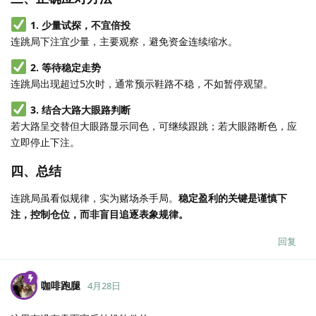
1. 少量试探，不宜倍投
连跳局下注宜少量，主要观察，避免资金连续缩水。
2. 等待稳定走势
连跳局出现超过5次时，通常预示鞋路不稳，不如暂停观望。
3. 结合大路大眼路判断
若大路呈交替但大眼路显示同色，可继续跟跳；若大眼路断色，应
立即停止下注。
四、总结
连跳局虽看似规律，实为赌场杀手局。
稳定盈利的关键是谨慎下
注，控制仓位，而非盲目追逐表象规律。
回复
咖啡跑腿
4月28日