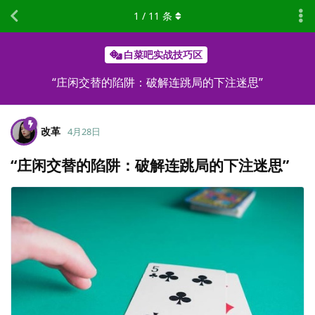
1
/
11
条
白菜吧实战技巧区
“庄闲交替的陷阱：破解连跳局的下注迷思”
改革
4月28日
“庄闲交替的陷阱：破解连跳局的下注迷思”