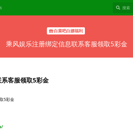
6
白菜吧白嫖福利
乘风娱乐注册绑定信息联系客服领取5彩金
系客服领取5彩金
取5彩金
p/