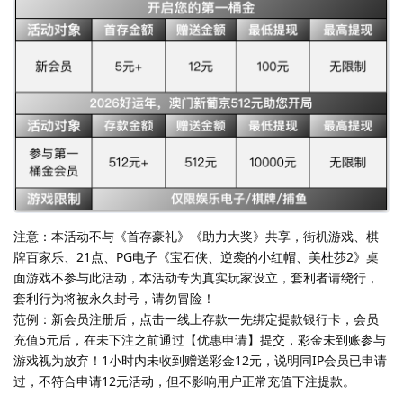
注意：本活动不与《首存豪礼》《助力大奖》共享，街机游戏、棋
牌百家乐、21点、PG电子《宝石侠、逆袭的小红帽、美杜莎2》桌
面游戏不参与此活动，本活动专为真实玩家设立，套利者请绕行，
套利行为将被永久封号，请勿冒险！
范例：新会员注册后，点击一线上存款一先绑定提款银行卡，会员
充值5元后，在未下注之前通过【优惠申请】提交，彩金未到账参与
游戏视为放弃！1小时内未收到赠送彩金12元，说明同IP会员已申请
过，不符合申请12元活动，但不影响用户正常充值下注提款。