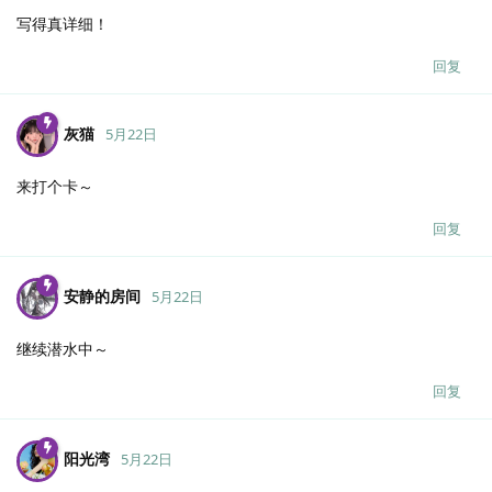
写得真详细！
回复
灰猫
5月22日
来打个卡～
回复
安静的房间
5月22日
继续潜水中～
回复
阳光湾
5月22日