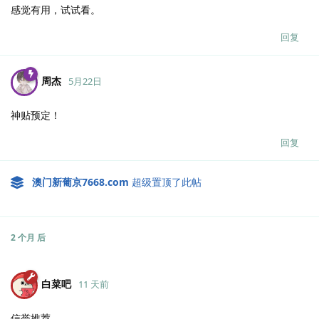
感觉有用，试试看。
回复
周杰
5月22日
神贴预定！
回复
澳门新葡京7668.​com
超级置顶了此帖
2 个月
后
白菜吧
11 天前
信誉推荐